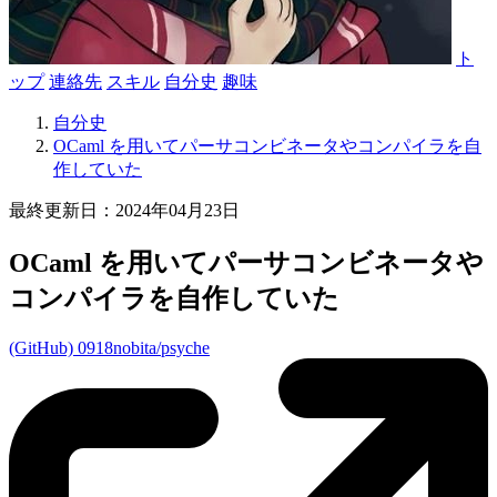
ト
ップ
連絡先
スキル
自分史
趣味
自分史
OCaml を用いてパーサコンビネータやコンパイラを自
作していた
最終更新日：2024年04月23日
OCaml を用いてパーサコンビネータや
コンパイラを自作していた
(GitHub) 0918nobita/psyche