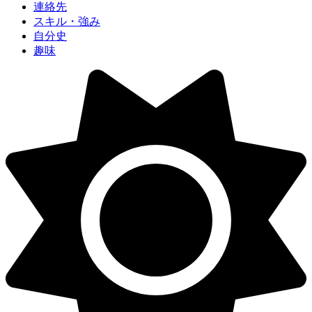
連絡先
スキル・強み
自分史
趣味