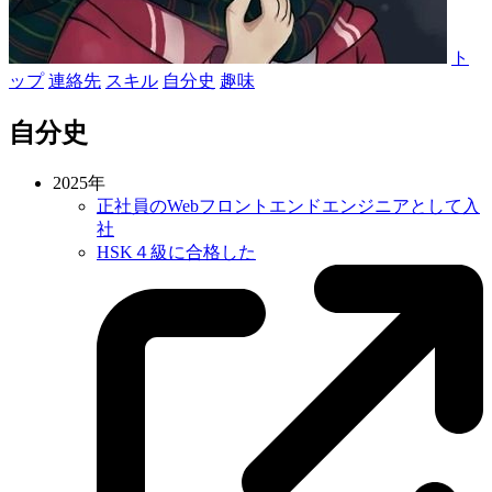
ト
ップ
連絡先
スキル
自分史
趣味
自分史
2025年
正社員のWebフロントエンドエンジニアとして入
社
HSK４級に合格した