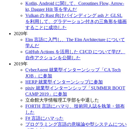
Kotlin, Android に関して、Coroutines Flow, Arrow-
kt, Dagger Hilt 等を学んだ
Vulkan の Rust 向けバインディング ash と GLSL
を利用して、グラデーション付きの三角形を描画
することに成功した
2020年
Elm 言語に入門し、The Elm Architecture について
学んだ
GitHub Actions を活用した CI/CD について学び、
自作アクションを公開した
2019年
CyberAgent 就業型インターンシップ「CA Tech
JOB」に参加
HERP 就業型インターンシップに参加
pixiv 就業型インターンシップ「SUMMER BOOT
CAMP 2019」に参加
立命館大学情報理工学部を中退した
FORTH 言語にハマり、技術同人誌を執筆・頒布
した
F# 言語にハマった
プログラミング言語の意味論や型システムについ