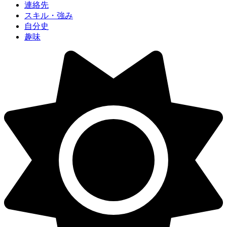
連絡先
スキル・強み
自分史
趣味