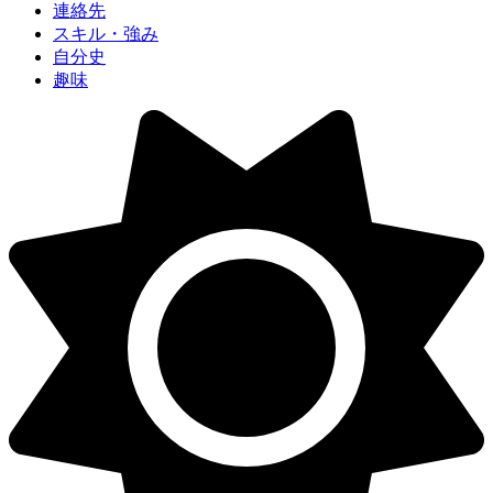
連絡先
スキル・強み
自分史
趣味